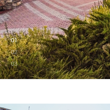
01
02
03